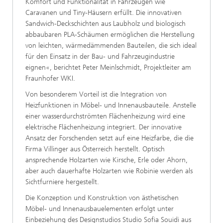
Komfort und Funktionalität in Fahrzeugen wie
Caravanen und Tiny-Häusern erfüllt. Die innovativen
Sandwich-Deckschichten aus Laubholz und biologisch
abbaubaren PLA-Schäumen ermöglichen die Herstellung
von leichten, wärmedämmenden Bauteilen, die sich ideal
für den Einsatz in der Bau- und Fahrzeugindustrie
eignen«, berichtet Peter Meinlschmidt, Projektleiter am
Fraunhofer WKI.
Von besonderem Vorteil ist die Integration von
Heizfunktionen in Möbel- und Innenausbauteile. Anstelle
einer wasserdurchströmten Flächenheizung wird eine
elektrische Flächenheizung integriert. Der innovative
Ansatz der Forschenden setzt auf eine Heizfarbe, die die
Firma Villinger aus Österreich herstellt. Optisch
ansprechende Holzarten wie Kirsche, Erle oder Ahorn,
aber auch dauerhafte Holzarten wie Robinie werden als
Sichtfurniere hergestellt.
Die Konzeption und Konstruktion von ästhetischen
Möbel- und Innenausbauelementen erfolgt unter
Einbeziehung des Designstudios Studio Sofia Souidi aus