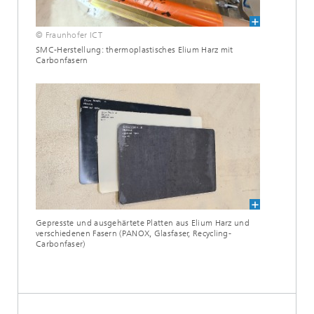
© Fraunhofer ICT
SMC-Herstellung: thermoplastisches Elium Harz mit
Carbonfasern
Gepresste und ausgehärtete Platten aus Elium Harz und
verschiedenen Fasern (PANOX, Glasfaser, Recycling-
Carbonfaser)