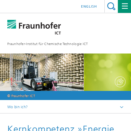
ENGLISH
Fraunhofer-Institut für Chemische Technologie ICT
© Fraunhofer ICT
Wo bin ich?
Startseite
Kernkompetenz »Energie
Forschung & Entwicklung