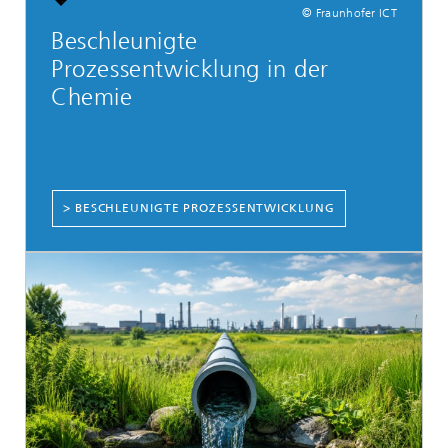
© Fraunhofer ICT
Beschleunigte
Prozessentwicklung in der
Chemie
> BESCHLEUNIGTE PROZESSENTWICKLUNG