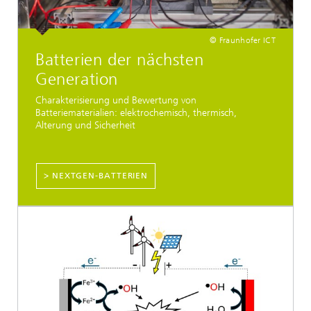
© Fraunhofer ICT
Batterien der nächsten
Generation
Charakterisierung und Bewertung von
Batteriematerialien: elektrochemisch, thermisch,
Alterung und Sicherheit
> NEXTGEN-BATTERIEN