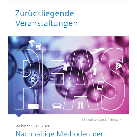
Zurückliegende
Veranstaltungen
© shutterstock / freepik
Webinar
/
13.5.2026
Nachhaltige Methoden der