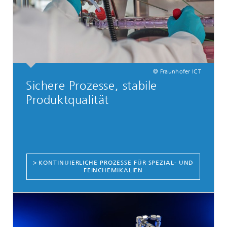
© Fraunhofer ICT
Sichere Prozesse, stabile
Produktqualität
> KONTINUIERLICHE PROZESSE FÜR SPEZIAL- UND
FEINCHEMIKALIEN