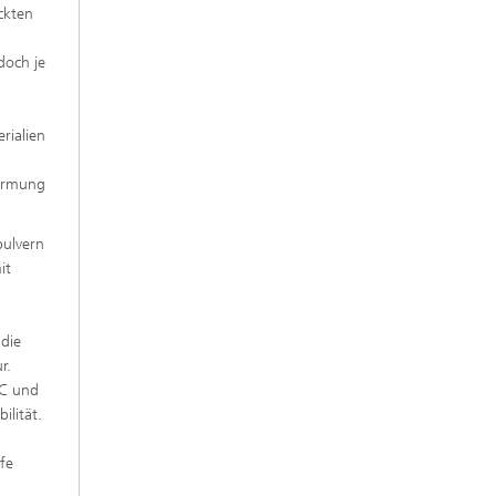
ckten
doch je
rialien
formung
pulvern
it
die
r.
°C und
ilität.
fe