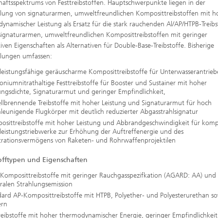
haftsspektrums von Festtreibstoffen. Hauptschwerpunkte liegen in der
lung von signaturarmen, umweltfreundlichen Komposittreibstoffen mit h
ynamischer Leistung als Ersatz für die stark rauchenden Al/AP/HTPB-Treibs
signaturarmen, umweltfreundlichen Komposittreibstoffen mit geringer
iven Eigenschaften als Alternativen für Double-Base-Treibstoffe. Bisherige
klungen umfassen:
leistungsfähige geräuscharme Komposittreibstoffe für Unterwasserantrieb
iumnitrathaltige Festtreibstoffe für Booster und Sustainer mit hoher
ungsdichte, Signaturarmut und geringer Empfindlichkeit,
llbrennende Treibstoffe mit hoher Leistung und Signaturarmut für hoch
leunigende Flugkörper mit deutlich reduzierter Abgasstrahlsignatur
osittreibstoffe mit hoher Leistung und Abbrandgeschwindigkeit für kom
leistungstriebwerke zur Erhöhung der Auftreffenergie und des
trationsvermögens von Raketen- und Rohrwaffenprojektilen
tofftypen und Eigenschaften
Komposittreibstoffe mit geringer Rauchgasspezifkation (AGARD: AA) und
ralen Strahlungsemission
dard AP-Komposittreibstoffe mit HTPB, Polyether- und Polyesterurethan s
ern
eibstoffe mit hoher thermodynamischer Energie, geringer Empfindlichkei