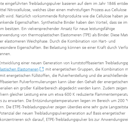
ute eingeführten Treibladungspulver basieren auf dem im Jahr 1846 entde
ttel Nitrocellulose, welches über einen mehrstufigen Prozess aus Cellulose
ellt wird. Natürlich vorkommende Rohprodukte wie die Cellulose haben je
ende Eigenschaften. Synthetische Binder haben den Vorteil, dass sie im
m besitzen. Ein vielversprechender Ansatz für neue leistungsfähige
 Verwendung von thermoplastischen Elastomeren (TPE) als Binder. Diese Mate
ner elastomeren Weichphase. Durch die Kombination von Hart- und
besondere Eigenschaften. Bei Belastung können sie einer Kraft durch Ver
pannen.
Entwicklung einer neuen Generation von kunststoffbasierten Treibladungs
astischen Elastomeren
mit energetischen Gruppen, die Kombination m
t energetischen Füllstoffen, die Pulverherstellung und die anschließende
offbasierten Pulverformulierungen kann über den Gehalt der energetischen
rialien ein großer Kaliberbereich abgedeckt werden kann. Zudem zeigen 
ulvern gleicher Leistung eine um etwa 600 K reduzierte Flammentemperatu
ohrs zu erwarten. Die Entzündungstemperaturen liegen im Bereich um 200 
n. Die ETPE-Treibladungspulver zeigen überdies eine sehr gute Langzeitstab
otenzial der neuen Treibladungspulvergeneration auf Basis energetischer
konzentrieren sich darauf, ETPE-Treibladungspulver bis zur Anwendungsrei