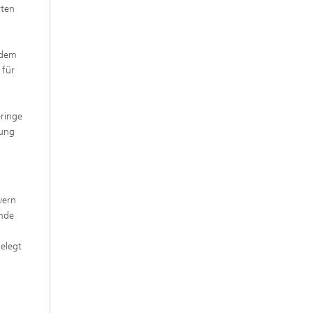
rten
f dem
 für
ringe
tung
vern
ende
elegt