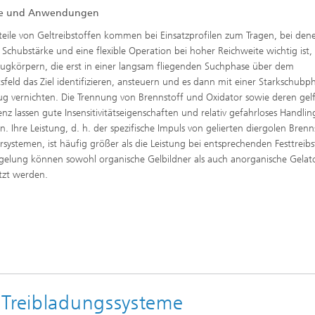
ile und Anwendungen
teile von Geltreibstoffen kommen bei Einsatzprofilen zum Tragen, bei den
e Schubstärke und eine flexible Operation bei hoher Reichweite wichtig ist, 
Flugkörpern, die erst in einer langsam fliegenden Suchphase über dem
sfeld das Ziel identifizieren, ansteuern und es dann mit einer Starkschubp
lug vernichten. Die Trennung von Brennstoff und Oxidator sowie deren ge
enz lassen gute Insensitivitätseigenschaften und relativ gefahrloses Handlin
n. Ihre Leistung, d. h. der spezifische Impuls von gelierten diergolen Brenn
rsystemen, ist häufig größer als die Leistung bei entsprechenden Festtreibs
gelung können sowohl organische Gelbildner als auch anorganische Gelat
tzt werden.
 Treibladungssysteme