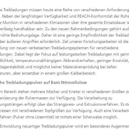
 Treibladungen müssen heute eine Reihe von verschiedenen Anforderun
n. Neben der langfristigen Verfügbarkeit und REACH-Konformität der Rohs
e Munition in verschiedenen Klimazonen über ihre gesamte Einsatzdauer s
erlässig handhabbar sein. Zu den neuen Rahmenbedingungen gehört auc
rhöhte Bedrohungslage. Daher ist eine geringe Empfindlichkeit der Treibla
er äußeren Angriffen erforderlich. Ziel unserer Forschungsarbeiten ist die
lung von neuen verbesserten Treibladungssystemen für verschiedene
ngen. Dabei liegt der Fokus auf leistungsstarken Treibladungen mit geri
lichkeit, temperaturunabhängigem Abbrandverhalten, geringer Erosivität
tlagerstabilität und möglichst keiner Materialversprödung bei tiefen
turen, aber einsetzbar in einem großen Kaliberbereich.
che Treibladungspulver auf Basis Nitrocellulose
em Bereich stehen mehrere Mischer und Kneter in verschiedenen Größen z
isierung der Pulvermassen zur Verfügung. Die Verarbeitung zu
dungssträngen erfolgt über das Strangpress- und Extrusionsverfahren. Es s
ressen mit verschiedenen Topfgrößen zur Verfügung. Auch eine Verarbei
fahren (Pulver ohne Lösemittel) ist mittels einer Scherwalze möglich.
 Entwicklung neuartiger Treibladungspulver wird ein besonderes Augenme