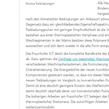
Alle he
Poröse Treibladungen
Bindemi
hergest
nach den klimatischen Bedingungen am Anbauort schwank
Gegensatz dazu ein gleichbleibendes Eigenschaftsspektru
Treibladungspulver mit geringer Empfindlichkeit ist die
bestehen aus einer thermoplastischen Hartphase und ei
Weichsegmenten in der Matrix besitzen diese Polymere 
ausweichen und sich dann wieder in die alte Form ents
Das Fraunhofer ICT deckt die komplette Bandbreite der 
ab. Dazu gehören die
Synthese von geeigneten thermopl
verschiedenen Weichmachersystemen, die Formulierung mi
Charakterisierung. Die Energiedichte der neuen kunstst
Komponenten gesteuert werden, so dass mit diesen Mate
neuen Treibladungen im Vergleich zu konventionellen P
Damit ist eine deutlich geringere Erosion des Waffenr
damit deutlich oberhalb derer von konventionellen Pulver
Die bisherigen Arbeiten am Fraunhofer ICT belegen das P
thermoplastischer Elastomere. Die zukünftigen Arbeiten 
weiterzuentwickeln.