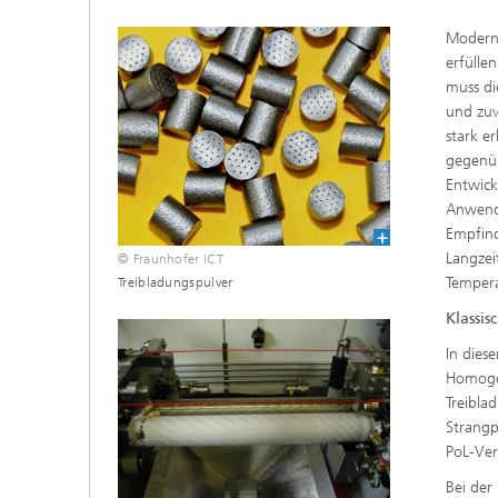
Moderne
erfülle
muss di
und zuv
stark e
gegenüb
Entwick
Anwendu
Empfind
Langzei
© Fraunhofer ICT
Tempera
Treibladungspulver
Klassis
In dies
Homogen
Treibla
Strangp
PoL-Ver
Bei der