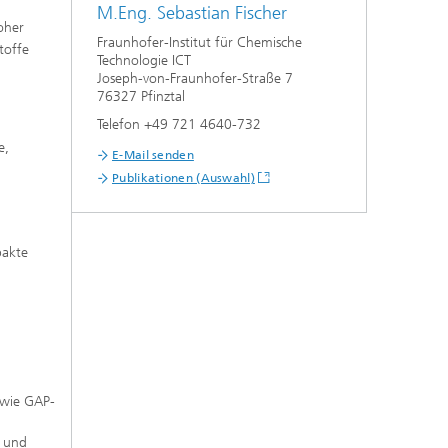
M.Eng. Sebastian Fischer
oher
Fraunhofer-Institut für Chemische
toffe
Technologie ICT
Joseph-von-Fraunhofer-Straße 7
76327 Pfinztal
Telefon +49 721 4640-732
e,
E-Mail senden
Publikationen (Auswahl)
pakte
owie GAP-
t und