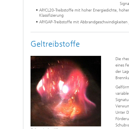
Signa
AP/CL20-Treibstoffe mit hoher Energiedichte, hoh
Klassifizierung
AP/GAP-Treibstoffe mit Abbrandgeschwindigkeiten 
Geltreibstoffe
Die rhe
eines Fe
der Lage
Brennk
Gelförm
variabl
Signatu
Verwund
Unter D
Förderu
Schubva