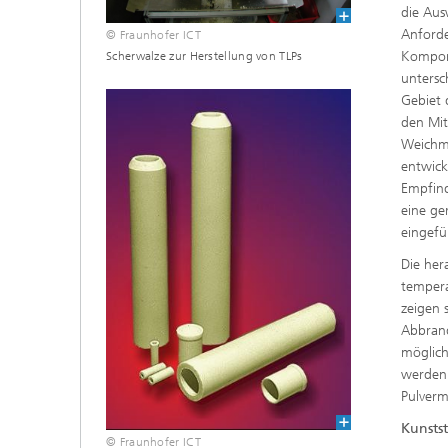
die Aus
Anforde
© Fraunhofer ICT
Kompone
Scherwalze zur Herstellung von TLPs
untersc
Gebiet 
den Mit
Weichma
entwick
Empfind
eine ger
eingefü
Die her
tempera
zeigen 
Abbrand
möglich
werden 
Pulverm
Kunsts
© Fraunhofer ICT