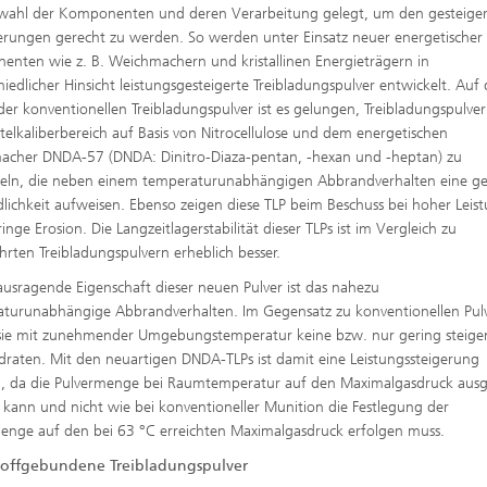
wahl der Komponenten und deren Verarbeitung gelegt, um den gesteige
rungen gerecht zu werden. So werden unter Einsatz neuer energetischer
nten wie z. B. Weichmachern und kristallinen Energieträgern in
hiedlicher Hinsicht leistungsgesteigerte Treibladungspulver entwickelt. Au
der konventionellen Treibladungspulver ist es gelungen, Treibladungspulver
telkaliberbereich auf Basis von Nitrocellulose und dem energetischen
cher DNDA-57 (DNDA: Dinitro-Diaza-pentan, -hexan und -heptan) zu
eln, die neben einem temperaturunabhängigen Abbrandverhalten eine ge
lichkeit aufweisen. Ebenso zeigen diese TLP beim Beschuss bei hoher Leis
inge Erosion. Die Langzeitlagerstabilität dieser TLPs ist im Vergleich zu
hrten Treibladungspulvern erheblich besser.
ausragende Eigenschaft dieser neuen Pulver ist das nahezu
turunabhängige Abbrandverhalten. Im Gegensatz zu konventionellen Pul
sie mit zunehmender Umgebungstemperatur keine bzw. nur gering steig
raten. Mit den neuartigen DNDA-TLPs ist damit eine Leistungssteigerung
, da die Pulvermenge bei Raumtemperatur auf den Maximalgasdruck ausg
kann und nicht wie bei konventioneller Munition die Festlegung der
enge auf den bei 63 °C erreichten Maximalgasdruck erfolgen muss.
toffgebundene Treibladungspulver