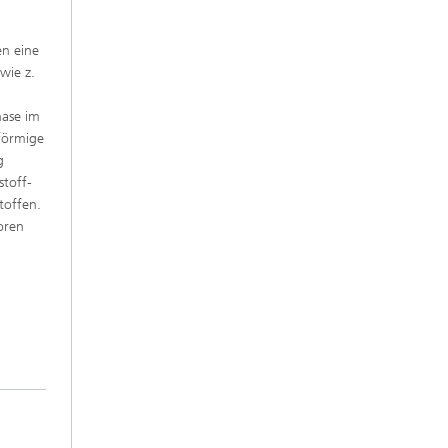
en eine
wie z.
hase im
lförmige
g
stoff-
toffen.
oren