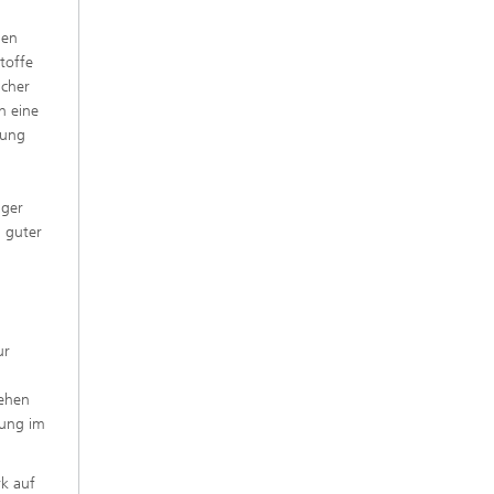
gen
toffe
icher
h eine
dung
nger
, guter
ur
tehen
tung im
rk auf