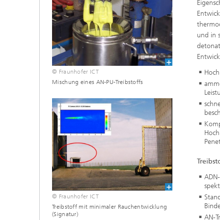
Eigensc
Entwick
thermod
und in 
detonat
Entwic
Hoch
© Fraunhofer ICT
Mischung eines AN-PU-Treibstoffs
ammon
Leist
schne
besch
Komp
Hoch
Pene
Treibs
ADN-
spekt
Stan
© Fraunhofer ICT
Bind
Treibstoff mit minimaler Rauchentwicklung
(Signatur)
AN-Tr