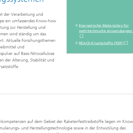
et der Verarbeitung und
gruppe ein umfassendes Know-how
Energetische Materialien für
tung zur Herstellung und
wehrtechnische Anwendungen 
temen wird ständig um das
t. Aktuelle Forschungsthemen
REACh-Ersatzstoffe (PDF)
reibmittel und
pulver auf Basis Nitrocellulose
n der Alterung, Stabilität und
satzstoffe.
nkompetenzen auf dem Gebiet der Raketenfesttreibstoffe liegen im Kno
mulierungs- und Herstellungstechnologie sowie in der Entwicklung des