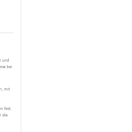
it und
eise bei
n, mit
t
n fest.
r die