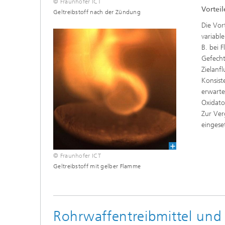
© Fraunhofer ICT
Vorte
Geltreibstoff nach der Zündung
Die Vor
variabl
B. bei 
Gefecht
Zielanf
Konsist
erwarte
Oxidato
Zur Ver
eingese
© Fraunhofer ICT
Geltreibstoff mit gelber Flamme
Rohrwaffentreibmittel und