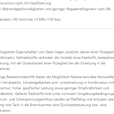
turarmut nach AA Klassifizierung
en Abbrandgeschwindigkeiten und geringer Abgasstrahlsignatur nach AB-
jenseits 100 mm/s bei 13 MPa (130 bar)
ologischen Eigenschaften von Gelen liegen zwischen denen einer Flüssigke
stkörpers. Geltreibstoffe verbinden die Vorteile eines Feststoffs, beispielsw
rung, mit der Dosierbarkeit einer Flüssigkeit bei der Einleitung in die
ammer.
ige Raketentreibstoffe bieten die Möglichkeit Raketenantriebe herzustelle
er Schubstärke, Schubregelbarkeit und -unterbrechung in Kombination mi
rarmut, hoher spezifischer Leistung sowie geringer Empfindlichkeit und
barkeit. Gelierte Treibstoffe sind unter normalen Umgebungsbedingunge
ruck- und Scherspannungseinfluss werden sie fließfähig und erlauben übe
ng vom Tank in die Brennkammer eine Durchsatzsteuerung bzw. eine
riation.