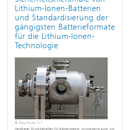
Lithium-Ionen-Batterien
und Standardisierung der
gängigsten Batterieformate
für die Lithium-Ionen-
Technologie
© Fraunhofer ICT
Heizbarer Druckbehälter für Batterietests, vorwiegend auch um