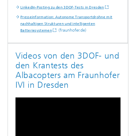
LinkedIn-Posting zu den 3DOF-Tests in Dresden
Presseinformation: Autonome Transportdrohne mit
nachhaltigen Strukturen und intelligenten
(fraunhofer.de)
Batteriesystemen
Videos von den 3DOF- und
den Krantests des
Albacopters am Fraunhofer
IVI in Dresden