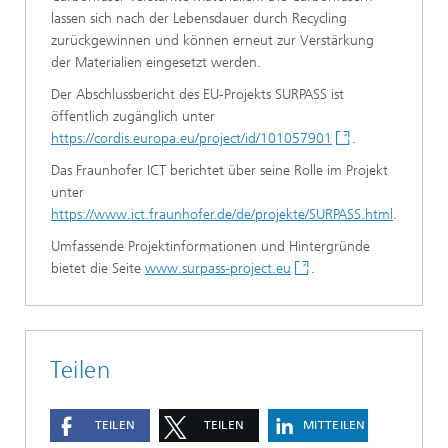
lassen sich nach der Lebensdauer durch Recycling
zurückgewinnen und können erneut zur Verstärkung
der Materialien eingesetzt werden.
Der Abschlussbericht des EU-Projekts SURPASS ist
öffentlich zugänglich unter
https://cordis.europa.eu/project/id/101057901
.
Das Fraunhofer ICT berichtet über seine Rolle im Projekt
unter
https://www.ict.fraunhofer.de/de/projekte/SURPASS.html
.
Umfassende Projektinformationen und Hintergründe
bietet die Seite
www.surpass-project.eu
.
Teilen
TEILEN
TEILEN
MITTEILEN